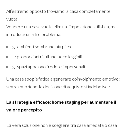
All’estremo opposto troviamo la casa completamente
vuota.
Vendere una casa vuota elimina l’imposizione stilistica, ma
introduce un altro problema:
gli ambienti sembrano più piccoli
le proporzioni risultano poco leggibili
HOME
gli spazi appaiono freddi e impersonali
CHI SIAMO
Una casa spoglia fatica a generare coinvolgimento emotivo:
SERVIZI
senza emozione, la decisione di acquisto si indebolisce.
LAVORI
CONTATTACI
La strategia efficace: home staging per aumentare il
valore percepito
La vera soluzione non è scegliere tra casa arredata o casa