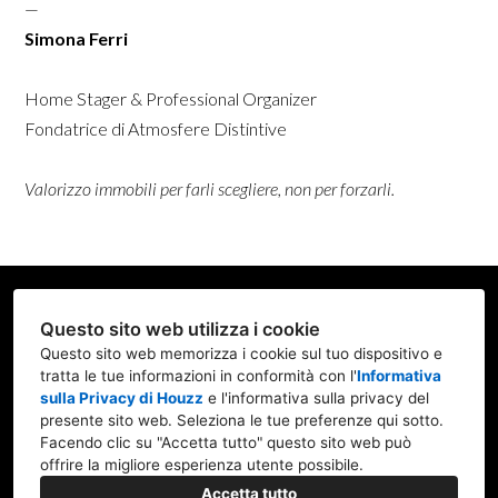
—
Simona Ferri
Home Stager & Professional Organizer
Fondatrice di Atmosfere Distintive
Valorizzo immobili per farli scegliere, non per forzarli.
Member BNI "La Hora Feliz" Mi
Questo sito web utilizza i cookie
Via Cusani, 10 MILANO
Questo sito web memorizza i cookie sul tuo dispositivo e
tratta le tue informazioni in conformità con l'
Informativa
+39 348 262 2666
sulla Privacy di Houzz
e l'
informativa sulla privacy del
presente sito web
. Seleziona le tue preferenze qui sotto.
studio@atmosferedistintive.it
Facendo clic su "Accetta tutto" questo sito web può
offrire la migliore esperienza utente possibile.
Accetta tutto