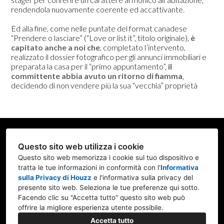
rendendola nuovamente coerente ed accattivante.
Ed alla fine, come nelle puntate del format canadese
“Prendere o lasciare” (“Love or list it”, titolo originale),
è
capitato anche a noi che
, completato l’intervento,
realizzato il dossier fotografico per gli annunci immobiliari e
preparata la casa per il “primo appuntamento”,
il
committente abbia avuto un ritorno di fiamma
,
decidendo di non vendere più la sua “vecchia” proprietà
Member BNI "La Hora Feliz" Mi
Questo sito web utilizza i cookie
Via Cusani, 10 MILANO
Questo sito web memorizza i cookie sul tuo dispositivo e
tratta le tue informazioni in conformità con l'
Informativa
+39 348 262 2666
sulla Privacy di Houzz
e l'
informativa sulla privacy del
presente sito web
. Seleziona le tue preferenze qui sotto.
studio@atmosferedistintive.it
Facendo clic su "Accetta tutto" questo sito web può
offrire la migliore esperienza utente possibile.
Accetta tutto