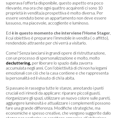
superava l’offerta disponibile, questo aspetto era poco
rilevante, ma ora che ogni quattro acquirenti ci sono 10
proprietà in vendita,la prospettiva è molto diversa. Per
essere venduto bene un appartamento non deve essere
lussuoso, ma piacevole, accogliente e luminoso.
Ed
è in questo momento che interviene l’Home Stager
,
il cui obiettivo è preparare l’immobile in vendita ( o affitto),
rendendolo attraente per chi verrà a visitarlo.
Come? Senza lanciarsi in grandi opere di ristrutturazione,
con un processo di spersonalizzazione e molto, molto
decluttering,
per liberare lo spazio dalla zavorra
accumulata negli anni. Con l’obiettività di chi non ha legami
emozionali con ciò che la casa contiene e che rappresenta
la personalità ed il vissuto di chi la abita.
Si passano in rassegna tutte le stanze, annotando i punti
cruciali ed i rimedi da applicare: riparare piccoli guasti,
riorganizzare gli spazi, utilizzare un nuovo colore sulle pareti,
aggiungere luminosità e attualizzare i complementi possono
fare una grande differenza. Modifiche strategiche, ma
economiche e spesso creative, che vengono suggerite dallo
stager per conferire un carattere armonico all’abitazione,