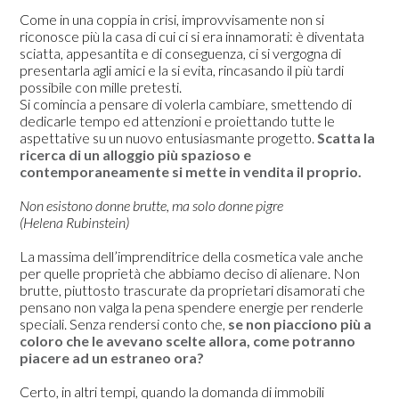
Come in una coppia in crisi, improvvisamente non si
riconosce più la casa di cui ci si era innamorati: è diventata
sciatta, appesantita e di conseguenza, ci si vergogna di
presentarla agli amici e la si evita, rincasando il più tardi
possibile con mille pretesti.
Si comincia a pensare di volerla cambiare, smettendo di
dedicarle tempo ed attenzioni e proiettando tutte le
aspettative su un nuovo entusiasmante progetto.
Scatta la
ricerca di un alloggio più spazioso e
contemporaneamente si mette in vendita il proprio.
HOME
Non esistono donne brutte, ma solo donne pigre
(Helena Rubinstein)
CHI SIAMO
SERVIZI
La massima dell’imprenditrice della cosmetica vale anche
per quelle proprietà che abbiamo deciso di alienare. Non
LAVORI
brutte, piuttosto trascurate da proprietari disamorati che
CONTATTACI
pensano non valga la pena spendere energie per renderle
speciali. Senza rendersi conto che,
se non piacciono più a
coloro che le avevano scelte allora, come potranno
piacere ad un estraneo ora?
Certo, in altri tempi, quando la domanda di immobili